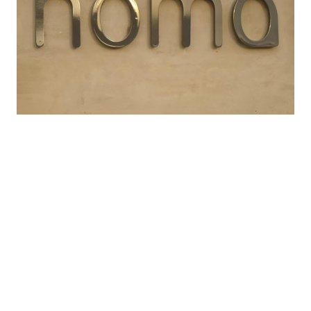
ПУБЛИКАЦИИ
КОНЦЕПЦИИ И ФОРМАТЫ
НОВЫЕ ПРОЕКТЫ
ПРОКУХНЯ
Noma перезапускается в
формате 3.0: новая команда,
прежние амбиции
5 августа 2026 года ожидается открытие
легендарного ресторана в Копенгагене с
обновлённой концепцией Noma 3.0