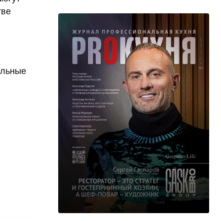
тве
альные