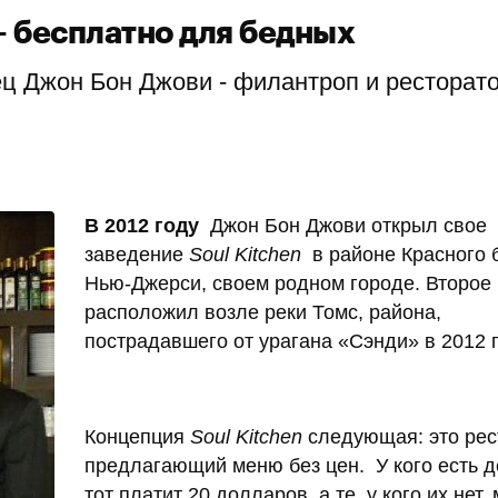
 бесплатно для бедных
ц Джон Бон Джови - филантроп и ресторато
В 2012 году
Джон Бон Джови открыл свое
заведение
Soul Kitchen
в районе Красного б
Нью-Джерси, своем родном городе. Второе
расположил возле реки Томс, района,
пострадавшего от урагана «Сэнди» в 2012 г
Концепция
Soul Kitchen
следующая: это рес
предлагающий меню без цен. У кого есть д
тот платит 20 долларов, а те, у кого их нет, 