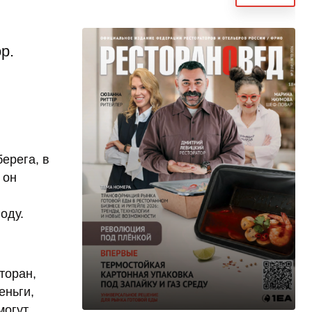
р.
ерега, в
 он
оду.
торан,
еньги,
могут