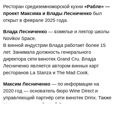
Ресторан средиземноморской кухни
«Рабле» —
проект Максима и Влады Лесниченко
был
открыт в феврале 2025 года.
Влада Лесниченко
—
с
омелье и лектор школы
Novikov Space.
В винной индустрии Влада работает более 15
лет. Занимала должность генерального
директора сети винотек Grand Cru. Влада
Лесниченко является автором винных карт
ресторанов La Stanza и The Mad Cook.
Максим Лесниченко
— по информации на
2020 год — основатель бюро Wine Direct и
управляющий партнёр сети винотек Drinx. Также
Максим — член сборной России по слепому
дегустированию.