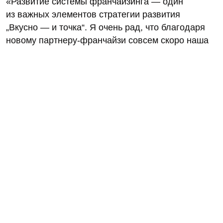
«Развитие системы франчайзинга — один
из важных элементов стратегии развития
„Вкусно — и точка“. Я очень рад, что благодаря
новому партнеру-франчайзи совсем скоро наша
сеть выйдет за пределы Российской Федерации
и будет масштабироваться не просто в новом
регионе, а в новой стране», — сообщил Олег
Пароев, генеральный директор «Вкусно —
и точка».
Стоит отметить, что в Киргизии нет ресторанов
McDonald’s.
Об уходе из России McDonald’s объявила в мае
2022 года. Американская компания продала
российский бизнес предпринимателю Александру
Говору, который после сделки говорил, что
договор предусматривает опцион на обратный