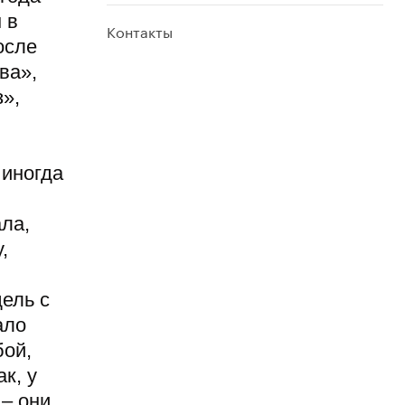
 в
Контакты
осле
ва»,
»,
 иногда
ла,
,
ель с
ало
бой,
к, у
 – они