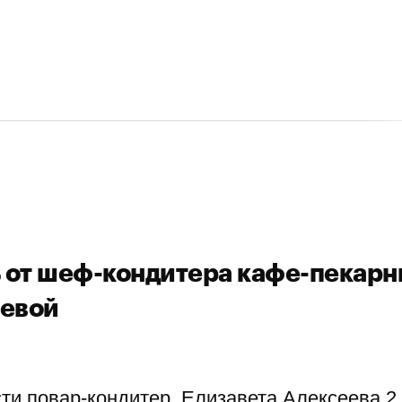
 от шеф-кондитера кафе-пекарн
еевой
ти повар-кондитер, Елизавета Алексеева 2