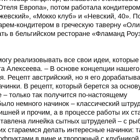
Отеля Европа», потом работала кондитером
евский», «Мокко клуб» и «Невский, 40». П
арем-кондитером в греческую таверну «Оли
ать в бельгийском ресторане «Фламанд Роуз
могу реализовывать все свои идеи, которые
ета Алексеева. – В основе концепции нашего
. Рецепт австрийский, но я его дорабатыва
инки. В рецепт, который берется за основу
е – только так получится по-настоящему
было немного начинок – классический штруд
ишней и прочим, а в процессе работы их ст
ставлена линейка сытных штруделей – с ры
их стараемся делать интересные начинки: та
офруктами в вине и творожный с клубникой