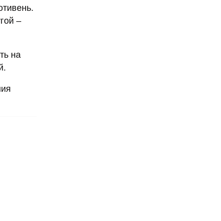
отивень.
гой –
ть на
й.
ния