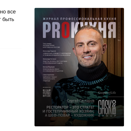
но все
т быть