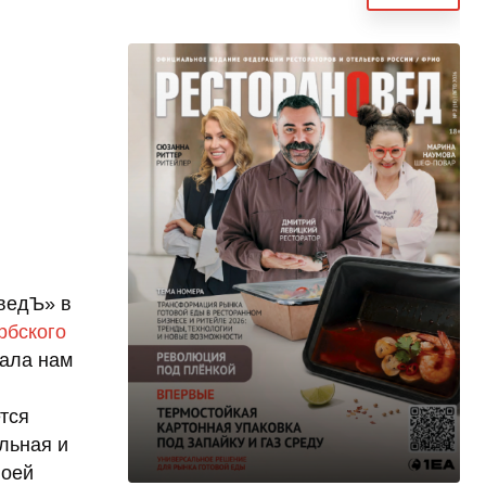
ведЪ» в
рбского
вала нам
тся
льная и
воей