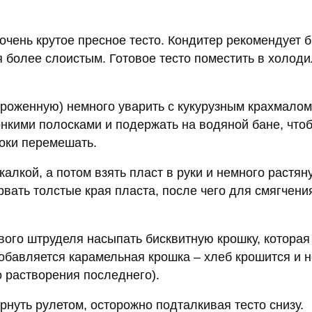
очень крутое пресное тесто. Кондитер рекомендует б
ся более слоистым. Готовое тесто поместить в холоди
ороженную) немного уварить с кукурузным крахмалом
тонкими полосками и подержать на водяной бане, что
локи перемешать.
калкой, а потом взять пласт в руки и немного растяну
рвать толстые края пласта, после чего для смягчени
вого штруделя насыпать бисквитную крошку, которая
обавляется карамельная крошка – хлеб крошится и 
 растворения последнего).
рнуть рулетом, осторожно подталкивая тесто снизу.