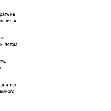
рать не
льник на
 и
бы потом
ть,
я
 впитает
немного