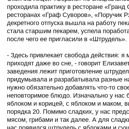
проходила практику в ресторане «Гранд 
ресторанах «Граф Суворов», «Поручик Рж
декретного отпуска вышла на работу пек
стала старшим пекарем, успела поработ
после чего ее пригласили в «Штрудель».
- Здесь привлекает свобода действия: я 
приходят даже во сне, - говорит Елизав
заведения лежит приготовление штруделя
придумывала и разрабатывала разные нач
нужно обязательно добавлять что-то сво
неповторимое блюдо. Изначально у нас 
яблоком и корицей, с яблоком и маком, в
порядка 20. Помимо сладких, у нас пред
мясом, грибами и так далее. А для сладк
нас появился штрудель с яблоками и сух