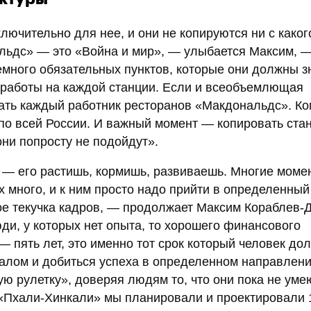
ючительно для нее, и они не копируются ни с каког
льдс» — это «Война и мир», — улыбается Максим, —
емного обязательных пунктов, которые они должны з
 работы на каждой станции. Если и всеобъемлющая
знать каждый работник ресторанов «Макдональдс». К
 по всей России. И важный момент — копировать ста
они попросту не подойдут».
 — его растишь, кормишь, развиваешь. Многие моме
много, и к ним просто надо прийти в определенный
ое текучка кадров, — продолжает Максим Кораблев-
и, у которых нет опыта, то хорошего финансового
— пять лет, это именно тот срок который человек до
налом и добиться успеха в определенном направлени
ю рулетку», доверяя людям то, что они пока не умею
. «Пхали-Хинкали» мы планировали и проектировали 1