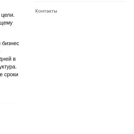
Контакты
 цели.
ящему
ы бизнес
с
 дней в
уктура.
е сроки