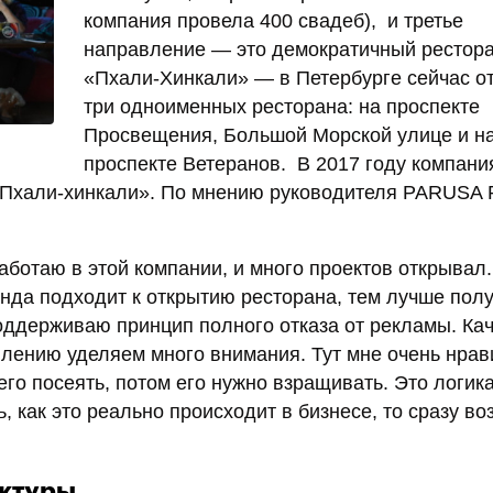
компания провела 400 свадеб), и третье
направление — это демократичный рестор
«Пхали-Хинкали» — в Петербурге сейчас о
три одноименных ресторана: на проспекте
Просвещения, Большой Морской улице и н
проспекте Ветеранов. В 2017 году компани
 «Пхали-хинкали». По мнению руководителя PARUSA
аботаю в этой компании, и много проектов открывал.
нда подходит к открытию ресторана, тем лучше пол
поддерживаю принцип полного отказа от рекламы. Ка
авлению уделяем много внимания. Тут мне очень нрав
го посеять, потом его нужно взращивать. Это логик
, как это реально происходит в бизнесе, то сразу во
уктуры