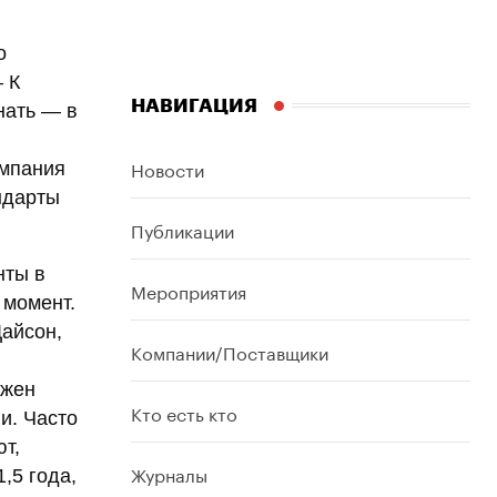
о
 К
НАВИГАЦИЯ
нать — в
Новости
омпания
ндарты
Публикации
нты в
Мероприятия
 момент.
Дайсон,
Компании/Поставщики
лжен
Кто есть кто
и. Часто
т,
Журналы
,5 года,