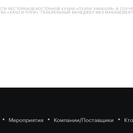
ЕТИ РЕСТОРАНОВ ВОСТОЧНОЙ КУХНИ «ПХАЛИ-ХИНКАЛИ» И СОУЧ
ВА «ХАЧО И ПУРИ». ГЕНЕРАЛЬНЫЙ МЕНЕДЖЕР MKS MANAGEMEN
Мероприятия
Компании/Поставщики
Кто