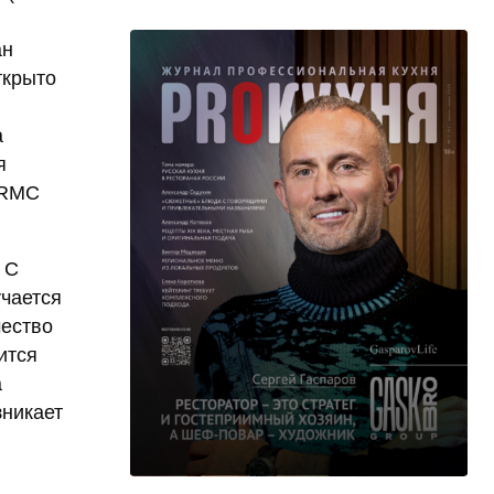
ан
ткрыто
а
я
 RMC
 С
учается
чество
ится
а
зникает