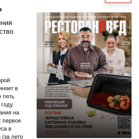
»
ения
ство
орой
иняет в
е пять
году.
ания на
: первое
са в
 (за лето