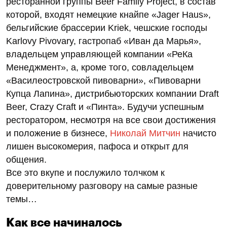
ресторанной группы Beer Family Project, в состав
которой, входят немецкие кнайпе «Jager Haus»,
бельгийские брассерии Kriek, чешские господы
Karlovy Pivovary, гастропаб «Иван да Марья»,
владельцем управляющей компании «РеКа
Менеджмент», а, кроме того, совладельцем
«Василеостровской пивоварни», «Пивоварни
Купца Лапина», дистрибьюторских компании Draft
Beer, Crazy Craft и «Пинта». Будучи успешным
ресторатором, несмотря на все свои достижения
и положение в бизнесе,
Николай Митчин
начисто
лишен высокомерия, пафоса и открыт для
общения.
Все это вкупе и послужило толчком к
доверительному разговору на самые разные
темы…
Как все начиналось