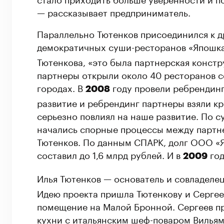
— рассказывает предприниматель.
Параллельно Тютенков присоединился к д
демократичных суши-ресторанов «Япошка
Тютенкова, «это была партнерская констру
партнеры открыли около 40 ресторанов се
городах. В
году провели ребрендинг
2008
развитие и ребрендинг партнеры взяли кр
серьезно повлиял на наше развитие. По с
начались спорные процессы между партне
Тютенков. По данным СПАРК, долг ООО «Я
составил до 1,6 млрд рублей. И в
год
2009
Илья Тютенков — основатель и совладелец
Идею проекта пришла Тютенкову и Сергее
помещение на Малой Бронной. Сергеев пр
кухни с итальянским шеф-поваром Вильям