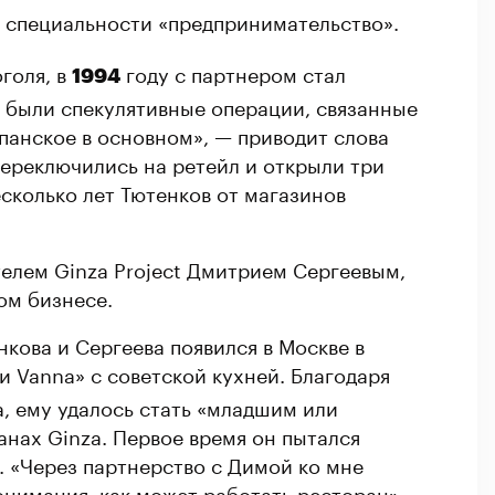
о специальности «предпринимательство».
голя, в
году с партнером стал
1994
о были спекулятивные операции, связанные
панское в основном», — приводит слова
переключились на ретейл и открыли три
есколько лет Тютенков от магазинов
телем Ginza Project Дмитрием Сергеевым,
ом бизнесе.
кова и Сергеева появился в Москве в
 Vanna» с советской кухней. Благодаря
, ему удалось стать «младшим или
нах Ginza. Первое время он пытался
. «Через партнерство с Димой ко мне
онимания, как может работать ресторан»,