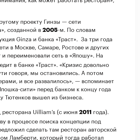
ругому проекту Гинзы — сети
», созданной в
-м. По словам
2005
кция Ginza и банка «Траст». За три года
ти в Москве, Самаре, Ростове и других
 и переименовали сеть в «Япошу». На
едит в банке «Траст». «Кризис довольно
ути говоря, мы остановились. А потом
рами, и все развалилось», — вспоминает
пошка-сити» перед банком к концу года
у Тютенков вышел из бизнеса.
 ресторана Uilliam’s (с июня
года).
2011
ву в процессе поиска концепции под
едложил сделать там ресторан авторской
ом Ламберти, который тогда работал