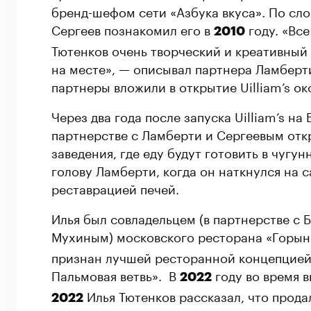
бренд-шефом сети «Азбука вкуса». По сл
Сергеев познакомил его в
году. «Вс
2010
Тютенков очень творческий и креативный 
на месте», — описывал партнера Ламберт
партнеры вложили в открытие Uilliam’s ок
Через два года после запуска Uilliam’s н
партнерстве с Ламберти и Сергеевым откр
заведения, где еду будут готовить в чугу
голову Ламберти, когда он наткнулся на 
реставрацией печей.
Илья был совладельцем (в партнерстве с
Мухиным) московского ресторана «Горын
признан лучшей ресторанной концепцией
Пальмовая ветвь». В
году во время в
2022
Илья Тютенков рассказал, что прода
2022