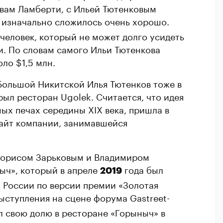
овам Ламберти, с Ильей Тютенковым
е изначально сложилось очень хорошо.
человек, который не может долго усидеть
и. По словам самого Ильи Тютенкова
оло $1,5 млн.
а Большой Никитской Илья Тютенков тоже в
ыл ресторан Ugolek. Считается, что идея
нных печах середины XIX века, пришла в
сайт компании, занимавшейся
 Борисом Зарьковым и Владимиром
ыч», который в апреле
года был
2019
 России по версии премии «Золотая
ыступления на сцене форума Gastreet-
л свою долю в ресторане «Горыныч» в