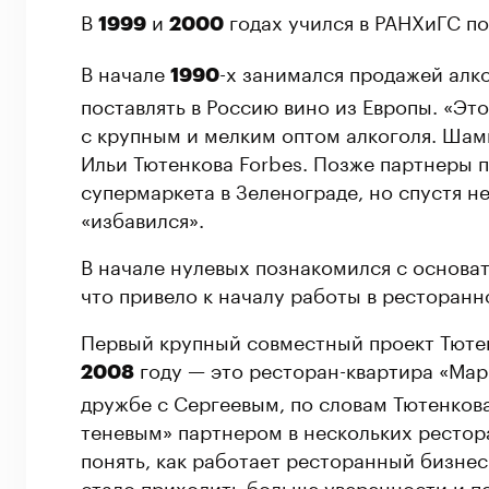
В
и
годах учился в РАНХиГС п
1999
2000
В начале
-х занимался продажей алко
1990
поставлять в Россию вино из Европы. «Эт
с крупным и мелким оптом алкоголя. Шам
Ильи Тютенкова Forbes. Позже партнеры 
супермаркета в Зеленограде, но спустя н
«избавился».
В начале нулевых познакомился с основа
что привело к началу работы в ресторанн
Первый крупный совместный проект Тютен
году — это ресторан-квартира «Мари
2008
дружбе с Сергеевым, по словам Тютенкова
теневым» партнером в нескольких рестора
понять, как работает ресторанный бизнес
стало приходить больше уверенности и п