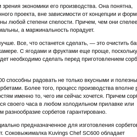
и зрения экономики его производства. Она понятна,
ного проекта, вне зависимости от концепции и форм
ны любой степени спелости. Причем, чем они спелее
имальны, а маржинальность порадует.
лучше. Все, что останется сделать, — это очистить б
камере. С ягодами и фруктами еще проще, поскольку
дет необходимо сделать перед приготовлением сор
00 способны радовать не только вкусными и полезн
рбетами. Более того, процесс производства вполне
стям именно то, чего им сейчас хочется. Причем сор
тся своего часа в любом холодильном прилавке или
ом разнообразие сорбетов гарантировано.
циально предназначенное для изготовления сорбето
ет. Соковыжималка Kuvings Chef SC600 обладает