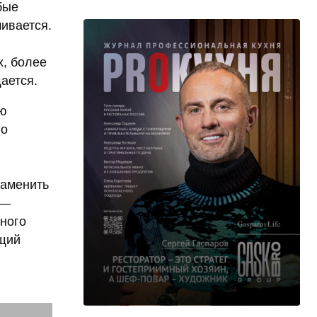
бые
ивается.
х, более
ается.
ую
но
заменить
 —
нного
ющий