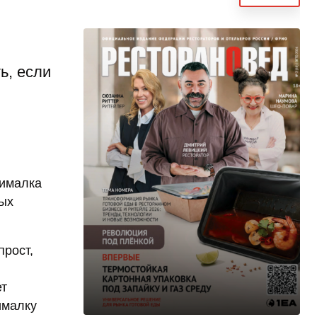
ь, если
жималка
ных
прост,
ет
ималку