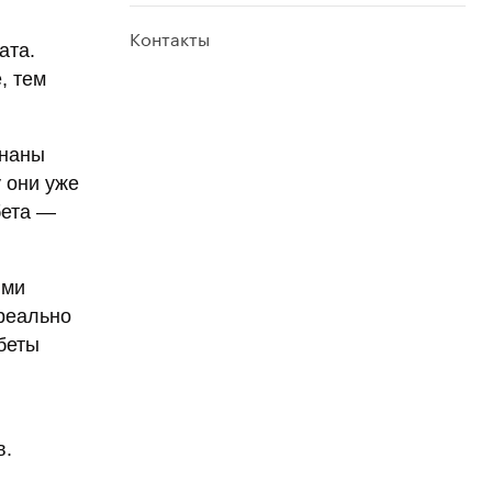
Контакты
ата.
, тем
ананы
 они уже
бета —
ыми
 реально
беты
в.