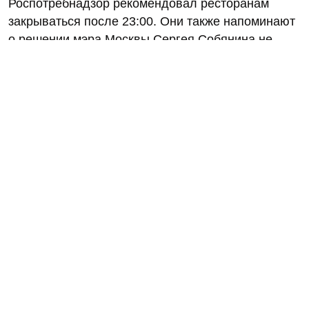
Роспотребнадзор рекомендовал ресторанам
закрываться после 23:00. Они также напоминают
о решении мэра Москвы Сергея Собянина не
закрывать рестораны, бары и кафе на ночь.
Источник
Нашли ошибку? Сообщите об этом
ПУБЛИКАЦИИ
31.10.2020