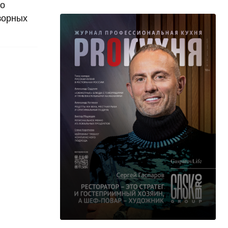
го
зорных