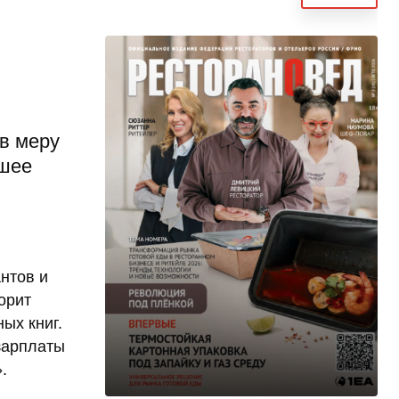
в меру
ошее
антов и
орит
ых книг.
зарплаты
.