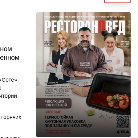
чном
ленном
 «Соте»
ю
ритории
 горячих