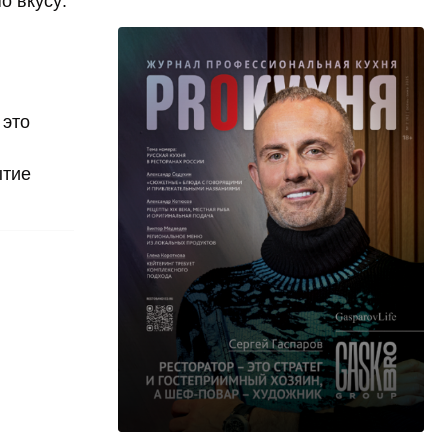
о вкусу:
 это
ытие