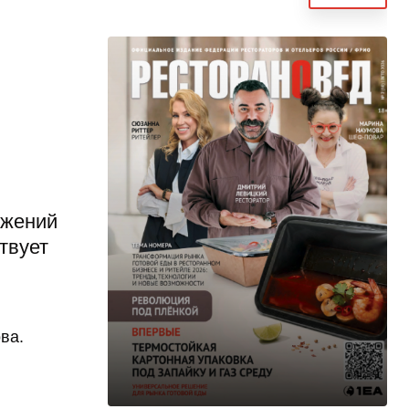
ожений
твует
ва.