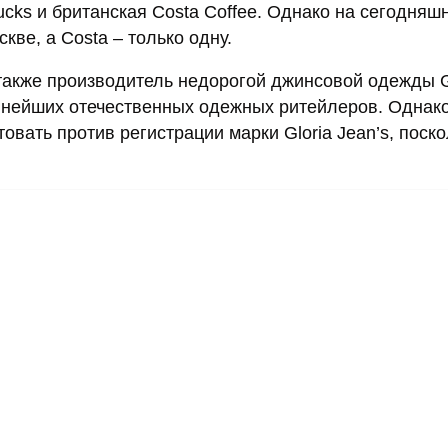
cks и британская Costa Coffee. Однако на сегодняш
кве, а Costa – только одну.
также производитель недорогой джинсовой одежды G
пнейших отечественных одежных ритейлеров. Однако
вать против регистрации марки Gloria Jean’s, поско