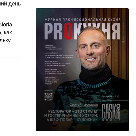
ний день
loria
, как
льку