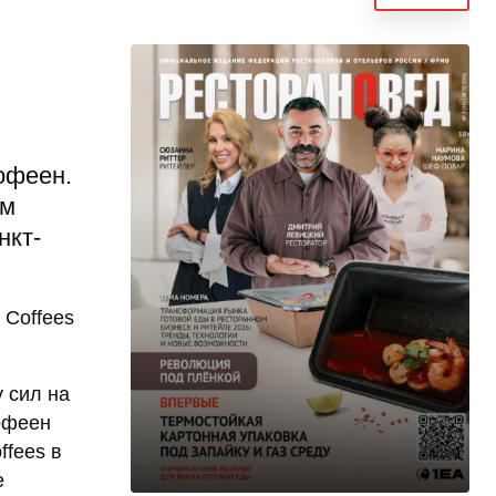
офеен.
ом
нкт-
 Coffees
 сил на
офеен
ffees в
е