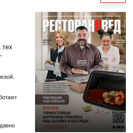
 тех
-
мской,
аботают
едавно