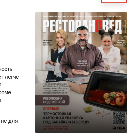
ность
т легче
я
роме
ы
 не для