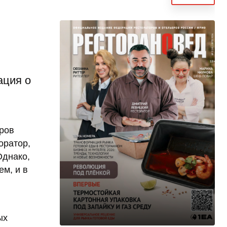
ация о
тров
оратор,
Однако,
ем, и в
ых