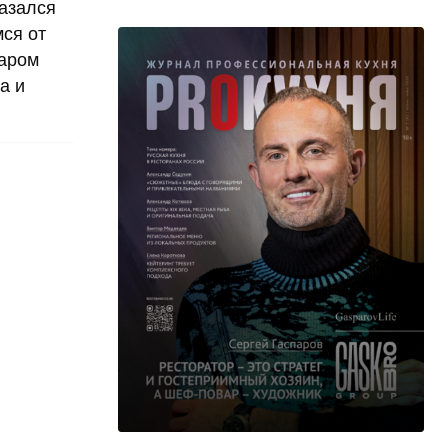
азался
ся от
таром
а и