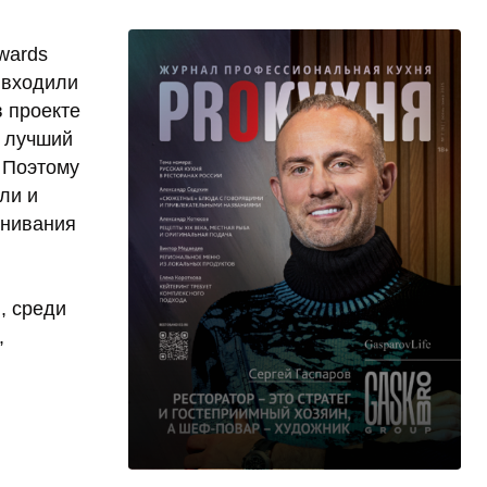
wards
 входили
в проекте
: лучший
. Поэтому
ли и
енивания
, среди
,