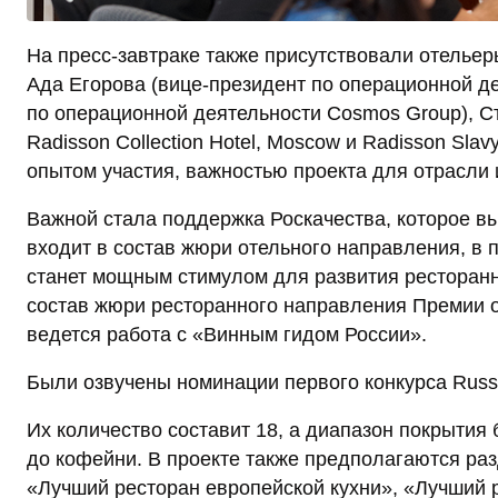
На пресс-завтраке также присутствовали отельер
Ада Егорова (вице-президент по операционной де
по операционной деятельности Cosmos Group), С
Radisson Collection Hotel, Moscow и Radisson Sla
опытом участия, важностью проекта для отрасли 
Важной стала поддержка Роскачества, которое в
входит в состав жюри отельного направления, в 
станет мощным стимулом для развития ресторанно
состав жюри ресторанного направления Премии о
ведется работа с «Винным гидом России».
Были озвучены номинации первого конкурса Russia
Их количество составит 18, а диапазон покрытия
до кофейни. В проекте также предполагаются раз
«Лучший ресторан европейской кухни», «Лучший р