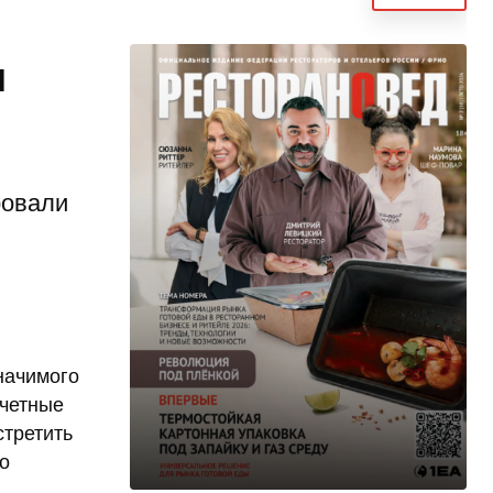
1
ровали
начимого
очетные
стретить
до