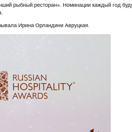
чший рыбный ресторан». Номинации каждый год буд
в.
азывала Ирина Орландини Авруцкая.