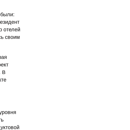
 были:
резидент
р отелей
сь своим
рая
оект
. В
кте
 уровня
ть
дуктовой