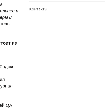
 в
Контакты
ильнее в
еры и
итель
тоит из
Яндекс,
аил
Журнал
й
ией QA