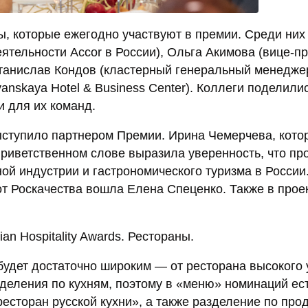
ы, которые ежегодно участвуют в премии. Среди них
ятельности Accor в России), Ольга Акимова (вице-п
танислав Кондов (кластерный генеральный менедже
vyanskaya Hotel & Business Center). Коллеги поделили
и для их команд.
ыступило партнером Премии. Ирина Чемерчева, кото
приветственном слове выразила уверенность, что пр
й индустрии и гастрономического туризма в России
т Роскачества вошла Елена Спеценко. Также в прое
n Hospitality Awards. Рестораны.
 будет достаточно широким — от ресторана высокого
деления по кухням, поэтому в «меню» номинаций ес
есторан русской кухни», а также разделение по про