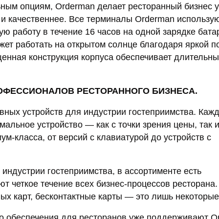
ным опциям, Orderman делает ресторанный бизнес 
 и качественнее. Все терминалы Orderman использу
 работу в течение 16 часов на одной зарядке бата
ет работать на открытом солнце благодаря яркой п
енная конструкция корпуса обеспечивает длительны
ОФЕССИОНАЛОВ РЕСТОРАННОГО БИЗНЕСА.
вных устройств для индустрии гостеприимства. Каж
альное устройство — как с точки зрения цены, так 
м-класса, от версий с клавиатурой до устройств с
индустрии гостеприимства, в ассортименте есть
т четкое течение всех бизнес-процессов ресторана.
ых карт, бесконтактные карты — это лишь некоторые 
о обеспечения для ресторанов уже поддерживают O