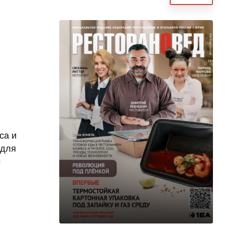
са и
 для
с