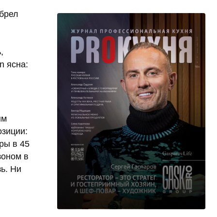
обрел
,
n ясна:
ым
озиции:
ры в 45
зоном в
ь. Ни