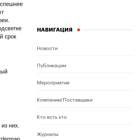
успешнее
ют
реи.
одсветке
НАВИГАЦИЯ
й срок
Новости
Публикации
дый
и
Мероприятия
Компании/Поставщики
Кто есть кто
из них.
Журналы
rderman.