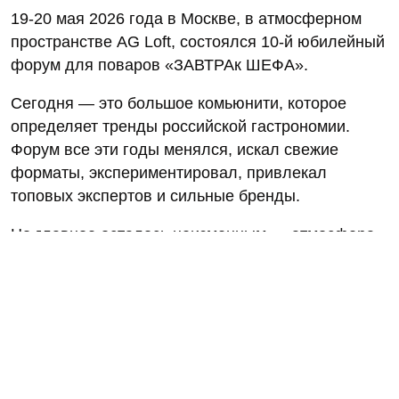
19-20 мая 2026 года в Москве, в атмосферном
пространстве AG Loft, состоялся 10-й юбилейный
форум для поваров «ЗАВТРАк ШЕФА».
Сегодня — это большое комьюнити, которое
определяет тренды российской гастрономии.
Форум все эти годы менялся, искал свежие
форматы, экспериментировал, привлекал
топовых экспертов и сильные бренды.
Но главное осталось неизменным — атмосфера
настоящей семьи. Когда в одной локации
пересекаются шефы от Калининграда до
Владивостока, из маленьких городов и столиц,
чтобы говорить на одном языке — языке
гастрономии. Делиться опытом, спорить,
смеяться и увозить домой не просто багаж
знаний, а самое ценное — новых друзей.