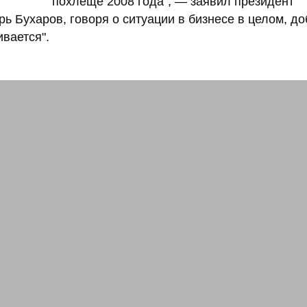
похлеще 2008 года", — заявил президент
ь Бухаров, говоря о ситуации в бизнесе в целом, до
ивается".