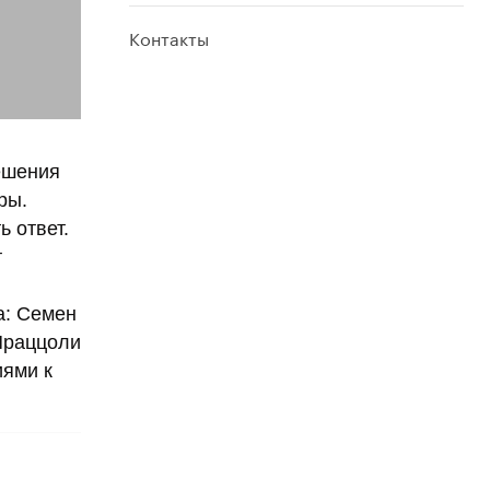
Контакты
ешения
ры.
 ответ.
т
а: Семен
 Праццоли
иями к