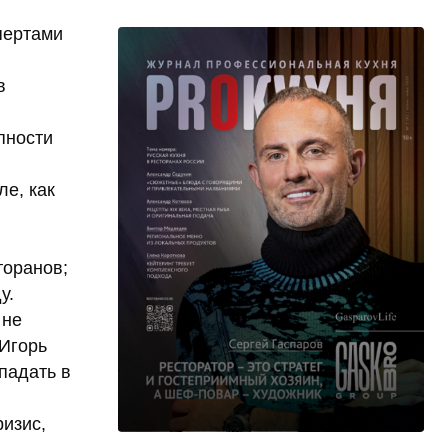
пертами
в
пности
ле, как
торанов;
у.
 не
 Игорь
падать в
ризис,