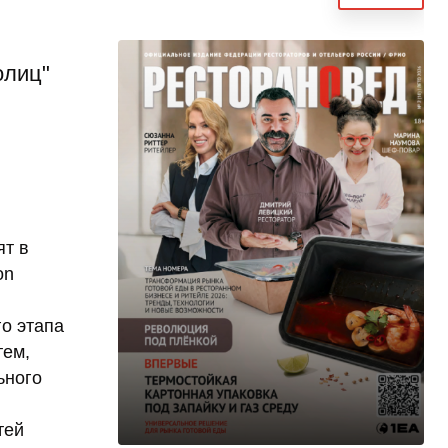
олиц"
ят в
on
о этапа
тем,
ьного
тей