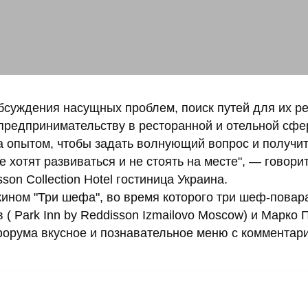
обсуждения насущных проблем, поиск путей для их р
 предпринимательству в ресторанной и отельной сфе
 опытом, чтобы задать волнующий вопрос и получить
хотят развиваться и не стоять на месте", — говори
n Collection Hotel гостиница Украина.
жином "Три шефа", во время которого три шеф-повар
( Park Inn by Reddisson Izmailovo Moscow) и Марко
 форума вкусное и познавательное меню с комментар