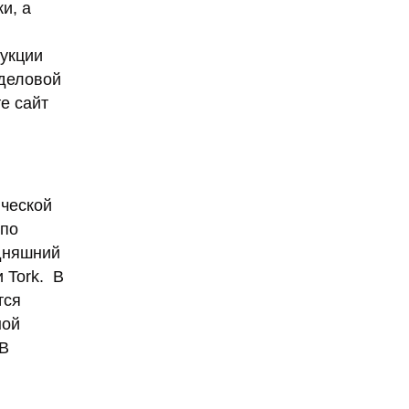
и, а
дукции
 деловой
те сайт
ической
 по
одняшний
 Tork. В
тся
ной
 В