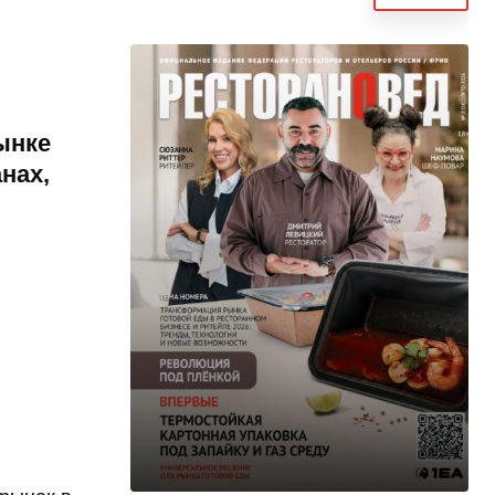
ынке
нах,