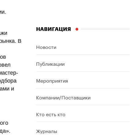
ии.
НАВИГАЦИЯ
ажи
рынка. В
Новости
хов
Публикации
овел
мастер-
Мероприятия
одбора
ами и
Компании/Поставщики
Кто есть кто
ого
Журналы
да».