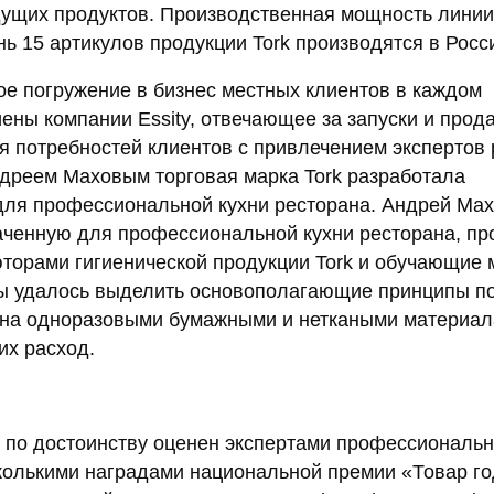
дущих продуктов. Производственная мощность линии
нь 15 артикулов продукции Tork производятся в Росс
бое погружение в бизнес местных клиентов в каждом
ены компании Essity, отвечающее за запуски и прод
я потребностей клиентов с привлечением экспертов 
ндреем Маховым торговая марка Tork разработала
для профессиональной кухни ресторана. Андрей Ма
аченную для профессиональной кухни ресторана, пр
торами гигиенической продукции Tork и обучающие 
оты удалось выделить основополагающие принципы п
ана одноразовыми бумажными и неткаными материал
х расход.
л по достоинству оценен экспертами профессиональн
сколькими наградами национальной премии «Товар го