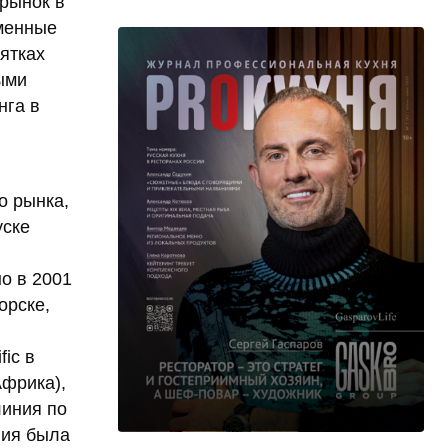
 рынок в
менные
ятках
ыми
нга в
о рынка,
уске
о в 2001
орске,
ic в
Африка),
линия по
ния была