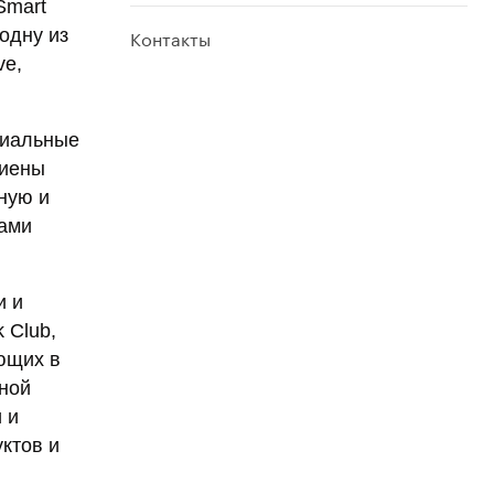
Smart
Контакты
одну из
ve,
циальные
гиены
ную и
дами
и и
 Club,
ющих в
ной
 и
ктов и