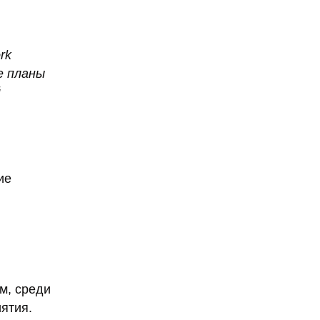
rk
е планы
й
ие
м, среди
ятия.