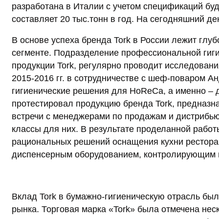
разработана в Италии с учетом спецификаций бу
составляет 20 тыс.тонн в год. На сегодняшний де
В основе успеха бренда Tork в России лежит глу
сегменте. Подразделение профессиональной гиги
продукции Tork, регулярно проводит исследовани
2015-2016 гг. в сотрудничестве с шеф-поваром А
гигиенические решения для HoReCa, а именно – 
протестировал продукцию бренда Tork, предназн
встречи с менеджерами по продажам и дистрибью
классы для них. В результате проделанной раб
рациональных решений оснащения кухни рестор
диспенсерным оборудованием, контролирующим и
Вклад Tork в бумажно-гигиеническую отрасль бы
рынка. Торговая марка «Tork» была отмечена не