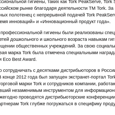
ональной гигиены, таких как Tork PeakServe, Tork 
сийском рынке благодаря деятельности ТМ Tork. За 
ных полотенец с непрерывной подачей Tork PeakSer
емя инноваций» и «Инновационный продукт года».
ом профессиональной гигиены были реализованы спе
етей дошкольного и школьного возраста навыкам ги
сещении общественных учреждений. За свою социаль
говая марка Tork была отмечена специальными награ
 Eco Best Award.
о сотрудничать с десятками дистрибьюторов в Росси
В конце 2012 года был запущен экстранет-портал Tork
орговой марки Tork и сотрудников компании, работа
тавший незаменимым инструментом для информацион
Ежегодно проводятся дистрибьюторские конференции
тнерам Tork глубже погружаться в специфику проду