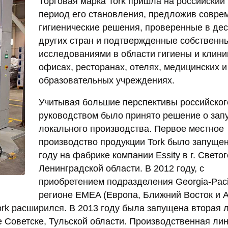
Торговая марка Tork пришла на российский
период его становления, предложив совре
гигиенические решения, проверенные в дес
других стран и подтвержденные собственн
исследованиями в области гигиены и клини
офисах, ресторанах, отелях, медицинских и
образовательных учреждениях.
Учитывая большие перспективы российског
руководством было принято решение о зап
локального производства. Первое местное
производство продукции Tork было запущен
году на фабрике компании Essity в г. Светог
Ленинградской области. В 2012 году, с
приобретением подразделения Georgia-Pacif
регионе EMEA (Европа, Ближний Восток и 
rk расширился. В 2013 году была запущена вторая 
е Советске, Тульской области. Производственная ли