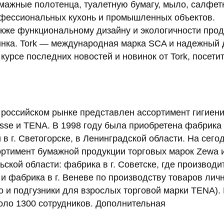
мажные полотенца, туалетную бумагу, мыло, салфетк
офессиональных кухонь и промышленных объектов.
акже функциональному дизайну и экологичности про
рынка. Tork — международная марка SCA и надежный
курсе последних новостей и новинок от Tork, посети
а российском рынке представлен ассортимент гигиен
resse и TENA. В 1998 году была приобретена фабрика
в г. Светогорске, в Ленинградской области. На сег
ортимент бумажной продукции торговых марок Zewa и
ской области: фабрика в г. Советске, где производи
 и фабрика в г. Веневе по производству товаров лич
ro и подгузники для взрослых торговой марки TENA).
оло 1300 сотрудников. Дополнительная