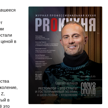
авшееся
ёт
ми
естали
 ценой в
ества
коление,
 Z,
тый в
ё это