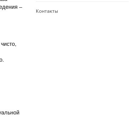
ведения –
Контакты
 чисто,
о.
уальной