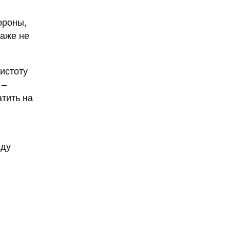
ороны,
даже не
истоту
 –
атить на
нду