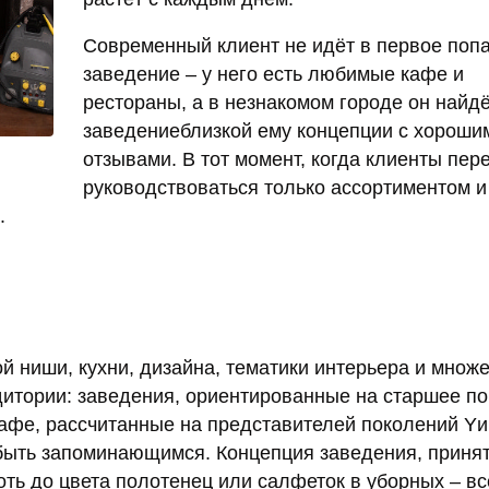
Современный клиент не идёт в первое поп
заведение – у него есть любимые кафе и
рестораны, а в незнакомом городе он найд
заведениеблизкой ему концепции с хороши
отзывами. В тот момент, когда клиенты пер
руководствоваться только ассортиментом и
.
й ниши, кухни, дизайна, тематики интерьера и множ
дитории: заведения, ориентированные на старшее по
кафе, рассчитанные на представителей поколений Yи
– быть запоминающимся. Концепция заведения, приня
оть до цвета полотенец или салфеток в уборных – вс