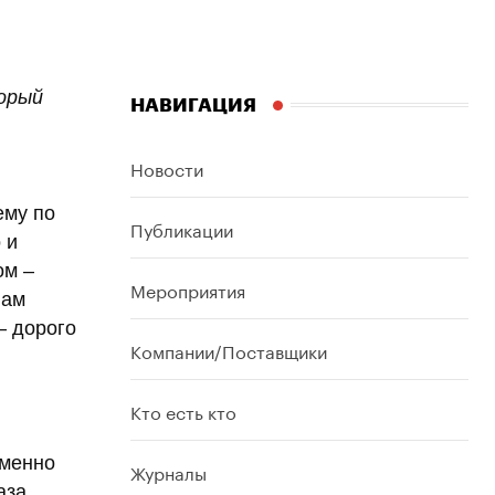
торый
НАВИГАЦИЯ
Новости
ему по
Публикации
 и
ом –
Мероприятия
вам
– дорого
Компании/Поставщики
Кто есть кто
именно
Журналы
аза