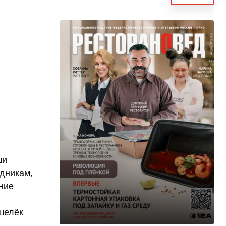
ши
здникам,
ние
шелёк