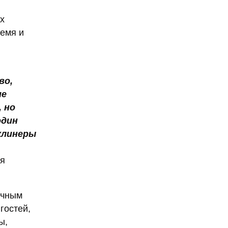
их
ремя и
во,
ие
 но
один
клинеры
ля
ычным
гостей,
ы,