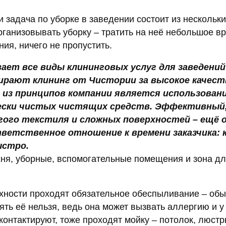
и задача по уборке в заведении состоит из нескольк
ганизовывать уборку – тратить на неё небольшое в
ия, ничего не пропустить.
ает все виды клининговых услуг для заведений
рают клининг от Чистории за высокое качест
 из принципов компании является использован
чески чистых чистящих средств. Эффективный,
гого текстиля и сложных поверхностей – ещё 
тветственное отношение к времени заказчика: 
ыстро.
хня, уборные, вспомогательные помещения и зона д
ерхности проходят обязательное обеспыливание – об
ять её нельзя, ведь она может вызвать аллергию и у 
 контактируют, тоже проходят мойку – потолок, люстр