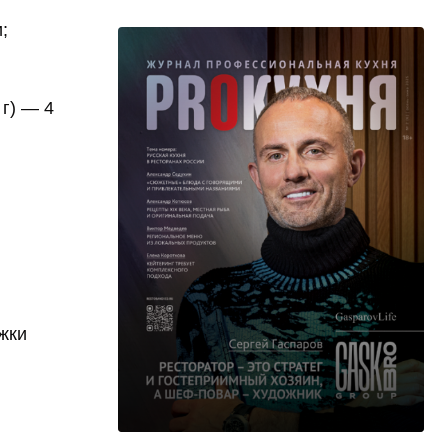
;
 г) — 4
ожки