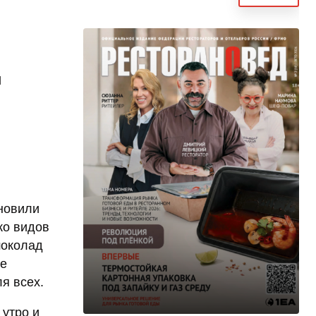
и
ановили
ко видов
шоколад
не
я всех.
 утро и