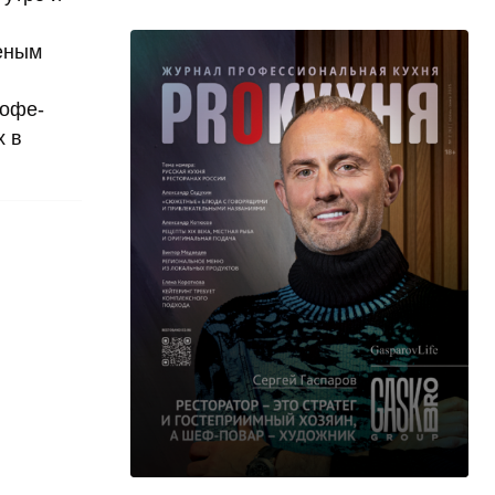
женым
кофе-
х в