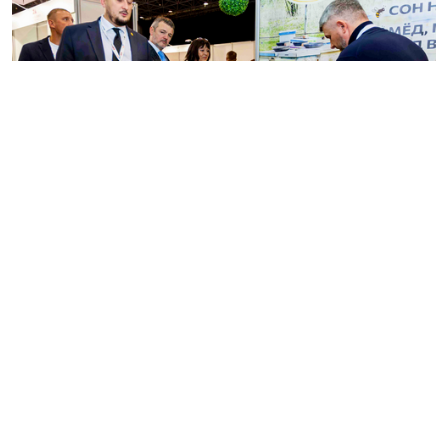
Несмотря на традиционную концентрацию
маркетинговых и выставочных бюджетов в
Москве, рынок Сибири и Дальнего Востока
демонстрирует устойчивый рост и открывает
новые возможности для производителей
продуктов питания, напитков, ингредиентов,