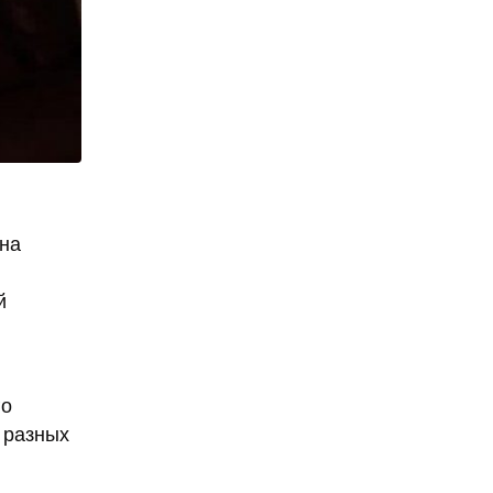
Она
й
го
 разных