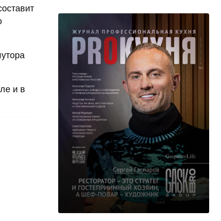
составит
о
лутора
ле и в