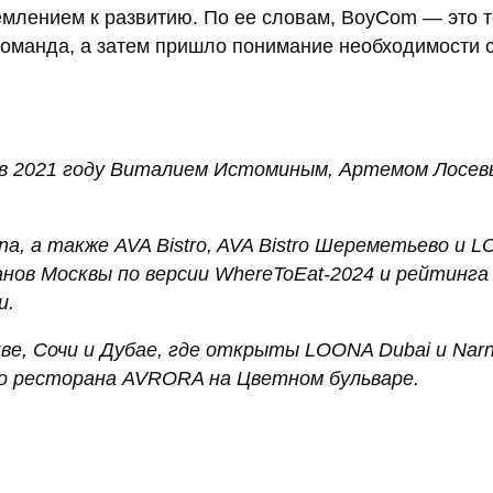
млением к развитию. По ее словам, BoyCom — это т
команда, а затем пришло понимание необходимости 
 в 2021 году Виталием Истоминым, Артемом Лосев
fina, а также AVA Bistro, AVA Bistro Шереметьево и 
ов Москвы по версии WhereToEat-2024 и рейтинга 
и.
е, Сочи и Дубае, где открыты LOONA Dubai и Narni
о ресторана AVRORA на Цветном бульваре.