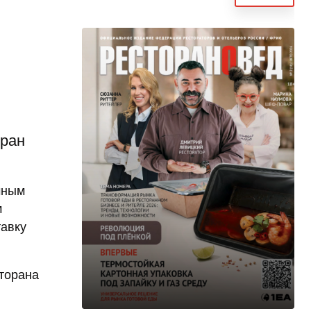
оран
чным
м
тавку
сторана