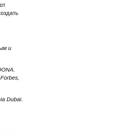
от
создать
ым и
LOONA.
Forbes,
a Dubai.