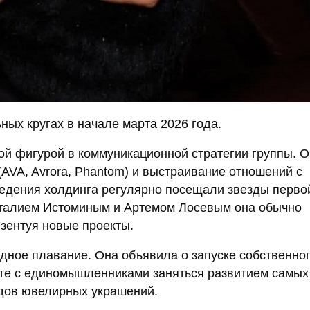
ых кругах в начале марта 2026 года.
ой фигурой в коммуникационной стратегии группы. 
AVA, Avrora, Phantom) и выстраивание отношений с
ведения холдинга регулярно посещали звезды перво
италием Истоминым и Артемом Лосевым она обычно
зентуя новые проекты.
одное плавание. Она объявила о запуске собственно
те с единомышленниками заняться развитием самых
ндов ювелирных украшений.