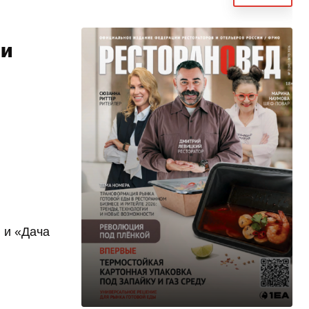
ни
i и «Дача