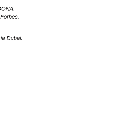
LOONA.
Forbes,
a Dubai.