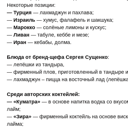
Некоторые позиции:
— Турция
— лахмаджун и пахлава;
—
Израиль
— хумус, фалафель и шакшука;
—
Марокко
— солёные лимоны и кускус;
—
Ливан
— табуле, кеббе и мезе;
—
Иран
— кебабы, долма.
Блюда от бренд-щефа Сергея Сущенко
:
— лепёшки из тандыра,
— фирменный плов, приготовленный в тандыре и
— лахмаджун – пицца на восточный лад (лепёшка
Среди авторских коктейлей:
— «Куматра»
— в основе напитка водка со вкусо
лайм;
—
«Зира»
— фирменный коктейль на основе виски
лайма;