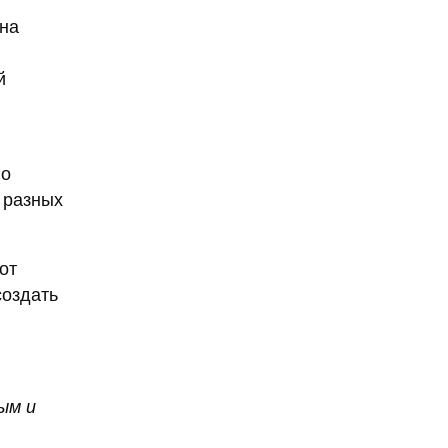
Она
й
го
 разных
от
создать
ым и