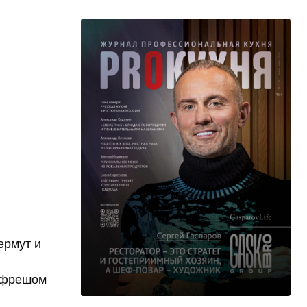
ермут и
и фрешом