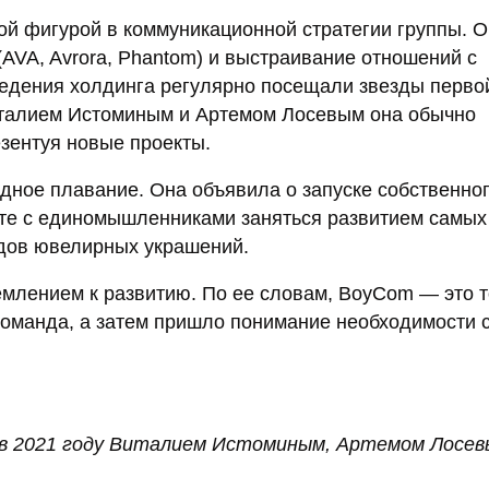
ой фигурой в коммуникационной стратегии группы. 
AVA, Avrora, Phantom) и выстраивание отношений с
ведения холдинга регулярно посещали звезды перво
италием Истоминым и Артемом Лосевым она обычно
зентуя новые проекты.
одное плавание. Она объявила о запуске собственно
те с единомышленниками заняться развитием самых
ндов ювелирных украшений.
млением к развитию. По ее словам, BoyCom — это т
команда, а затем пришло понимание необходимости 
 в 2021 году Виталием Истоминым, Артемом Лосев