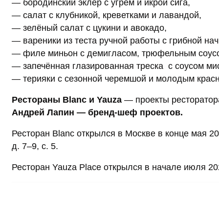
— бородинский эклер с угрём и икрой сига,
— салат с клубникой, креветками и лавандой,
— зелёный салат с цукини и авокадо,
— вареники из теста ручной работы с грибной нач
— филе миньон с демигласом, трюфельным соусом
— запечённая глазированная треска с соусом ми
— терияки с сезонной черемшой и молодым крас
Рестораны Blanc и Yauza
— проекты ресторато
Андрей Лапин — бренд-шеф проектов.
Ресторан Blanc открылся в Москве в конце мая 2
д. 7–9, с. 5.
Ресторан Yauza Place открылся в начале июля 202