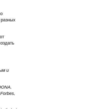
го
 разных
от
создать
ым и
LOONA.
Forbes,