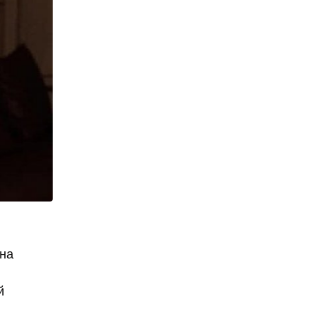
Она
й