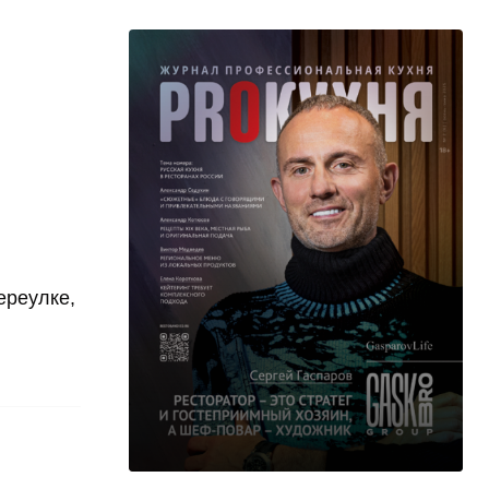
ереулке,