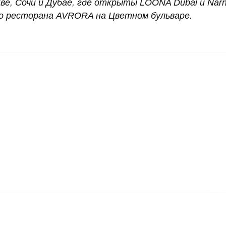
е, Сочи и Дубае, где открыты LOONA Dubai и Narni
о ресторана AVRORA на Цветном бульваре.