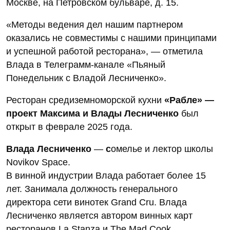
Москве, на Петровском бульваре, д. 15.
«Методы ведения дел нашим партнером
оказались не совместимы с нашими принципами
и успешной работой ресторана», — отметила
Влада в Телеграмм-канале «Пьяный
Понедельник с Владой Лесниченко».
Ресторан средиземноморской кухни
«Рабле» —
проект Максима и Влады Лесниченко
был
открыт в феврале 2025 года.
Влада Лесниченко
—
с
омелье и лектор школы
Novikov Space.
В винной индустрии Влада работает более 15
лет. Занимала должность генерального
директора сети винотек Grand Cru. Влада
Лесниченко является автором винных карт
ресторанов La Stanza и The Mad Cook.