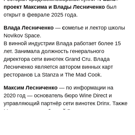
проект Максима и Влады Лесниченко
был
открыт в феврале 2025 года.
Влада Лесниченко
—
с
омелье и лектор школы
Novikov Space.
В винной индустрии Влада работает более 15
лет. Занимала должность генерального
директора сети винотек Grand Cru. Влада
Лесниченко является автором винных карт
ресторанов La Stanza и The Mad Cook.
Максим Лесниченко
— по информации на
2020 год — основатель бюро Wine Direct и
управляющий партнёр сети винотек Drinx. Также
Максим — член сборной России по слепому
дегустированию.