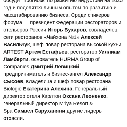
обсудят прогнозы по развитию индустрии на 2025
год и поделятся личным опытом по развитию и
масштабированию бизнеса. Среди спикеров
форума ― президент Федерации рестораторов и
отельеров России
Игорь Бухаров
, совладелец
сети ресторанов «Чайхона №1»
Алексей
Васильчук
, шеф-повар ресторана высокой кухни
ARTEST
Артем Естафьев
, ресторатор
Уиллиам
Ламберти
, основатель HURMA Group of
Companies
Дмитрий Левицкий
,
предприниматель и бизнес-ангел
Александр
Сысоев
, владелица и шеф-повар ресторана
Biologie
Екатерина Алехина
, Генеральный
директор отеля Карлтон
Оксана Леоненко
,
генеральный директор Mriya Resort &
Spa
Самвел Саруханяни
другие лидеры
отрасли.