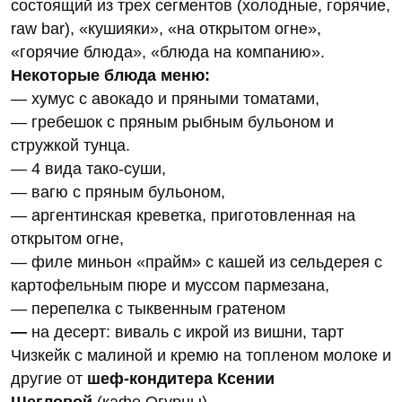
состоящий из трех сегментов (холодные, горячие,
raw bar), «кушияки», «на открытом огне»,
«горячие блюда», «блюда на компанию».
Некоторые блюда меню:
— хумус с авокадо и пряными томатами,
— гребешок с пряным рыбным бульоном и
стружкой тунца.
— 4 вида тако-суши,
— вагю с пряным бульоном,
— аргентинская креветка, приготовленная на
открытом огне,
— филе миньон «прайм» с кашей из сельдерея с
картофельным пюре и муссом пармезана,
— перепелка с тыквенным гратеном
—
на десерт: виваль с икрой из вишни, тарт
Чизкейк с малиной и кремю на топленом молоке и
другие от
шеф-кондитера Ксении
Щегловой
(кафе Огурцы).