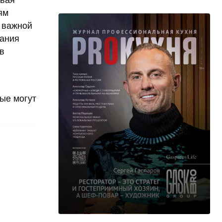
овая
ям
я важной
тания
в
ые могут