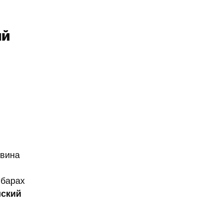
ий
 вина
 барах
йский