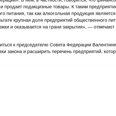
рации». В нем, в частности, говорится, что финанс
ли продает подакцизные товары. К таким предприяти
о питания, так как алкогольная продукция являетс
ьтате крупная доля предприятий общественного пи
жки и оказывается на грани закрытия», — отмечают 
титься к председателю Совета Федерации Валентине
и закона и расширить перечень предприятий, котор