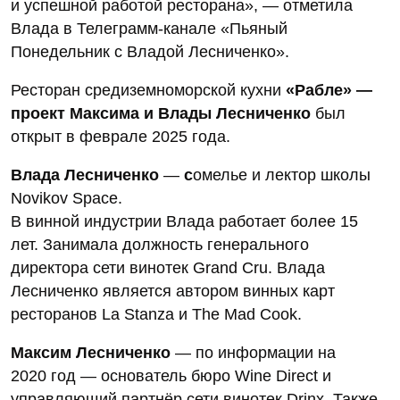
и успешной работой ресторана», — отметила
Влада в Телеграмм-канале «Пьяный
Понедельник с Владой Лесниченко».
Ресторан средиземноморской кухни
«Рабле» —
проект Максима и Влады Лесниченко
был
открыт в феврале 2025 года.
Влада Лесниченко
—
с
омелье и лектор школы
Novikov Space.
В винной индустрии Влада работает более 15
лет. Занимала должность генерального
директора сети винотек Grand Cru. Влада
Лесниченко является автором винных карт
ресторанов La Stanza и The Mad Cook.
Максим Лесниченко
— по информации на
2020 год — основатель бюро Wine Direct и
управляющий партнёр сети винотек Drinx. Также