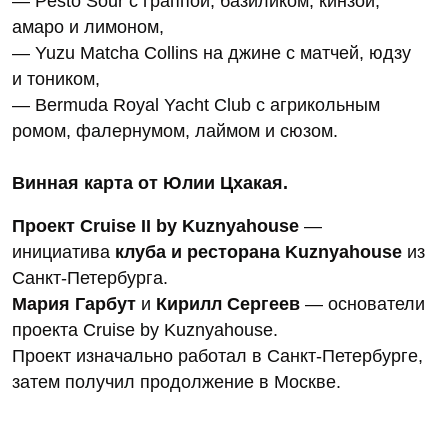
— Pesto Sour с граппой, базиликом, кинзой,
амаро и лимоном,
— Yuzu Matcha Collins на джине с матчей, юдзу
и тоником,
— Bermuda Royal Yacht Club с агрикольным
ромом, фалернумом, лаймом и сюзом.
Винная карта от Юлии Цхакая.
Проект Cruise II by Kuznyahouse
—
инициатива
клуба и ресторана Kuznyahouse
из
Санкт-Петербурга.
Мария Гарбут
и
Кирилл Сергеев
— основатели
проекта Cruise by Kuznyahouse.
Проект изначально работал в Санкт-Петербурге,
затем получил продолжение в Москве.