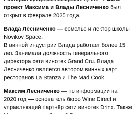
проект Максима и Влады Лесниченко
был
открыт в феврале 2025 года.
Влада Лесниченко
—
с
омелье и лектор школы
Novikov Space.
В винной индустрии Влада работает более 15
лет. Занимала должность генерального
директора сети винотек Grand Cru. Влада
Лесниченко является автором винных карт
ресторанов La Stanza и The Mad Cook.
Максим Лесниченко
— по информации на
2020 год — основатель бюро Wine Direct и
управляющий партнёр сети винотек Drinx. Также
Максим — член сборной России по слепому
дегустированию.