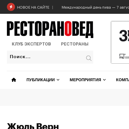
Skip
Международный день пива — 7 авгус
НОВОЕ НА САЙТЕ
to
content
КЛУБ ЭКСПЕРТОВ
РЕСТОРАНЫ
ПУБЛИКАЦИИ
МЕРОПРИЯТИЯ
КОМП
Жюль Верн