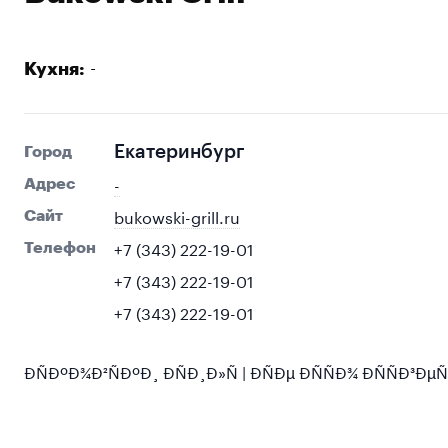
-
Кухня:
Екатеринбург
Город
-
Адрес
bukowski-grill.ru
Сайт
+7 (343) 222-19-01
Телефон
+7 (343) 222-19-01
+7 (343) 222-19-01
ÐÑÐºÐ¾Ð²ÑÐºÐ¸ ÐÑÐ¸Ð»Ñ | ÐÑÐµ ÐÑÑÐ¾ ÐÑÑÐ³ÐµÑ