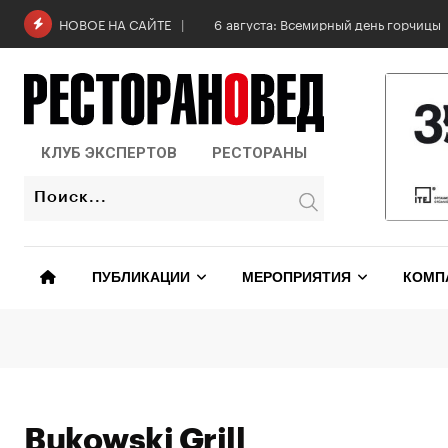
Skip
6 августа: Всемирный день горчицы
НОВОЕ НА САЙТЕ
to
content
КЛУБ ЭКСПЕРТОВ
РЕСТОРАНЫ
ПУБЛИКАЦИИ
МЕРОПРИЯТИЯ
КОМП
Bukowski Grill