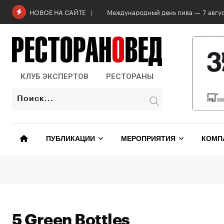
Skip
Международный день пива — 7 авгус
НОВОЕ НА САЙТЕ
to
content
КЛУБ ЭКСПЕРТОВ
РЕСТОРАНЫ
ПУБЛИКАЦИИ
МЕРОПРИЯТИЯ
КОМП
5 Green Bottles