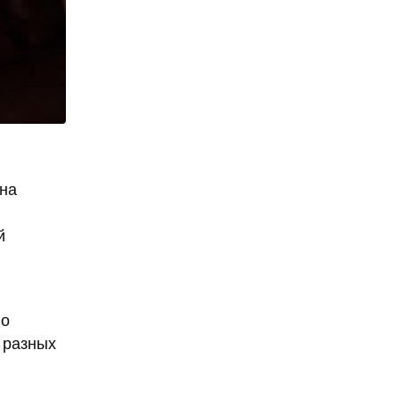
Она
й
го
 разных