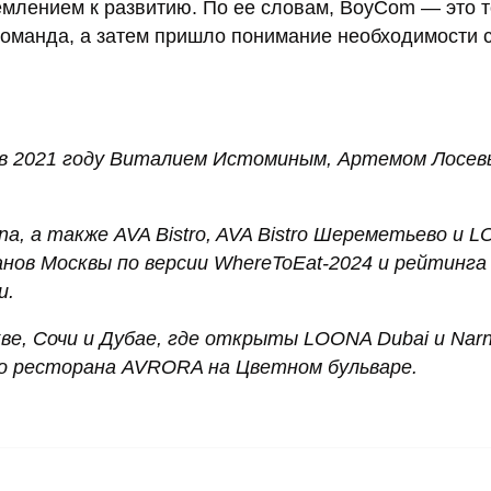
млением к развитию. По ее словам, BoyCom — это т
команда, а затем пришло понимание необходимости 
 в 2021 году Виталием Истоминым, Артемом Лосев
fina, а также AVA Bistro, AVA Bistro Шереметьево и 
ов Москвы по версии WhereToEat-2024 и рейтинга 
и.
е, Сочи и Дубае, где открыты LOONA Dubai и Narni
о ресторана AVRORA на Цветном бульваре.