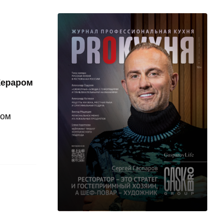
Жераром
том