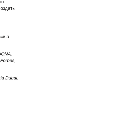
от
создать
ым и
LOONA.
Forbes,
a Dubai.