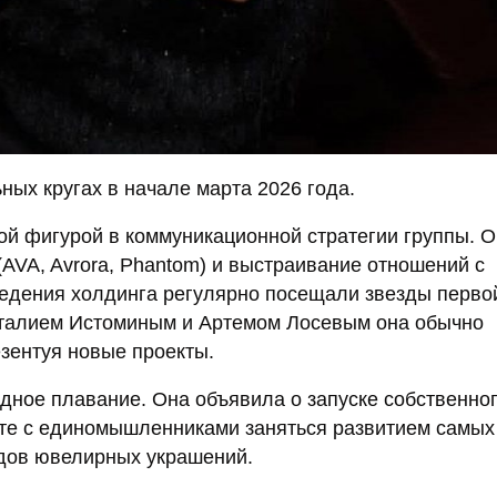
ых кругах в начале марта 2026 года.
ой фигурой в коммуникационной стратегии группы. 
AVA, Avrora, Phantom) и выстраивание отношений с
ведения холдинга регулярно посещали звезды перво
италием Истоминым и Артемом Лосевым она обычно
зентуя новые проекты.
одное плавание. Она объявила о запуске собственно
те с единомышленниками заняться развитием самых
ндов ювелирных украшений.