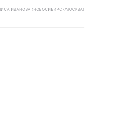
НИСА ИВАНОВА (НОВОСИБИРСК/МОСКВА)