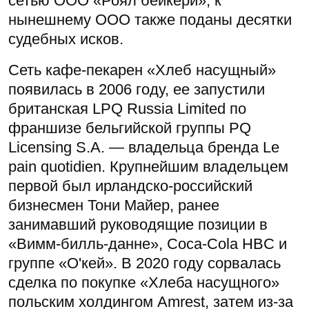
сетью ООО «Роял бейкери», к
нынешнему ООО также поданы десятки
судебных исков.
Сеть кафе-пекарен «Хлеб насущный»
появилась в 2006 году, ее запустили
британская LPQ Russia Limited по
франшизе бельгийской группы PQ
Licensing S.A. — владельца бренда Le
pain quotidien. Крупнейшим владельцем
первой был ирландско-российский
бизнесмен Тони Майер, ранее
занимавший руководящие позиции в
«Вимм-билль-данне», Coca-Cola HBC и
группе «О'кей». В 2020 году сорвалась
сделка по покупке «Хлеба насущного»
польским холдингом Amrest, затем из-за