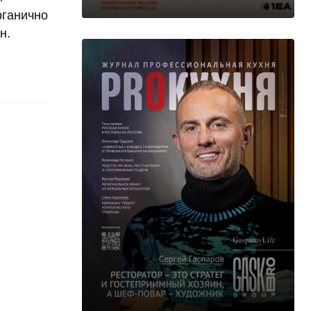
рганично
н.