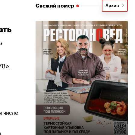
Свежий номер
Архив
ать
,
78».
м числе
и