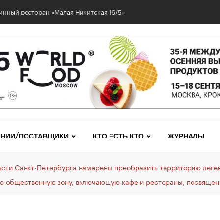
инный ресторан «Малая Никитская 16/5»
НИИ/ПОСТАВЩИКИ
КТО ЕСТЬ КТО
ЖУРНАЛЫ
асти Санкт-Петербурга намерены преобразить территорию леген
ю общественную зону, включающую кафе и рестораны, посвящен