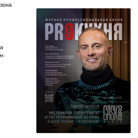
 зона
на
н-