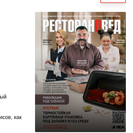
рый
исов, как