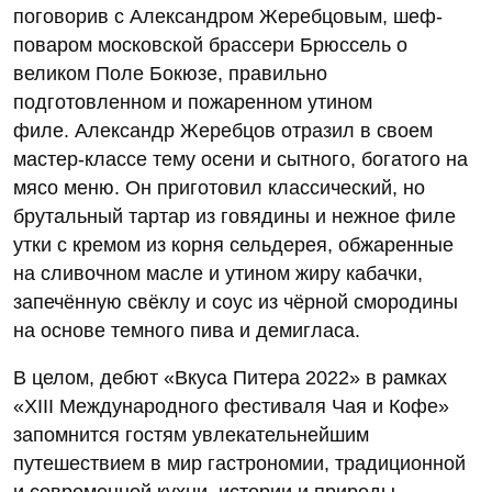
поговорив с Александром Жеребцовым, шеф-
поваром московской брассери Брюссель о
великом Поле Бокюзе, правильно
подготовленном и пожаренном утином
филе. Александр Жеребцов отразил в своем
мастер-классе тему осени и сытного, богатого на
мясо меню. Он приготовил классический, но
брутальный тартар из говядины и нежное филе
утки с кремом из корня сельдерея, обжаренные
на сливочном масле и утином жиру кабачки,
запечённую свёклу и соус из чёрной смородины
на основе темного пива и демигласа.
В целом, дебют «Вкуса Питера 2022» в рамках
«ХIII Международного фестиваля Чая и Кофе»
запомнится гостям увлекательнейшим
путешествием в мир гастрономии, традиционной
и современной кухни, истории и природы