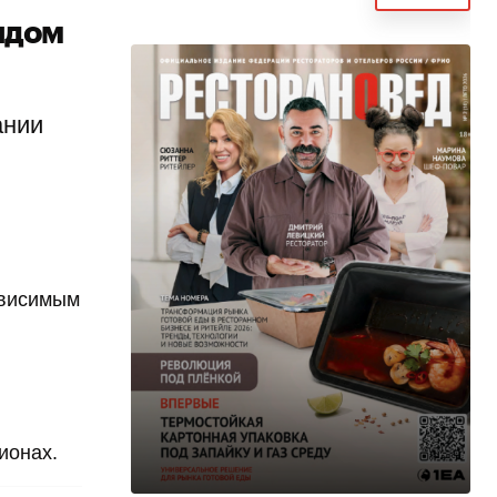
ндом
ании
ависимым
гионах.