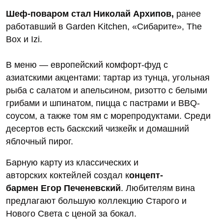
Шеф-поваром стал Николай Архипов,
ранее
работавший в Garden Kitchen, «Сибарите», The
Box и Izi.
В меню — европейский комфорт-фуд с
азиатскими акцентами: тартар из тунца, угольная
рыба с салатом и апельсином, ризотто с белыми
грибами и шпинатом, пицца с пастрами и BBQ-
соусом, а также том ям с морепродуктами. Среди
десертов есть баскский чизкейк и домашний
яблочный пирог.
Барную карту из
классических и
авторских коктейлей создал к
онцепт-
бармен
Егор Печеневский
. Любителям вина
предлагают большую коллекцию Старого и
Нового Света с ценой за бокал.