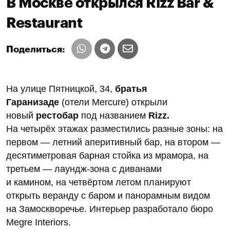
В Москве открылся Rizz Bar &
Restaurant
Поделиться:
На улице Пятницкой, 34,
братья
Гаранизаде
(отели Mercure) открыли
новый
рестобар
под названием
Rizz.
На четырёх этажах разместились разные зоны: на
первом — летний аперитивный бар, на втором —
десятиметровая барная стойка из мрамора, на
третьем — лаундж-зона с диванами
и камином, на четвёртом летом планируют
открыть веранду с баром и панорамным видом
на Замоскворечье. Интерьер разработало бюро
Megre Interiors.