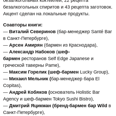
безалкогольных коктейлей, 22 рецепта
безалкогольных спиритов и 43 рецепта заготовок.
Акцент сделан на локальные продукты.
Соавторы книги:
—
Виталий Северинов
(бар-менеджер Santé Bar
в Санкт-Петербурге),
—
Арсен Амирян
(бармен из Краснодара),
—
Александр Набоков
(
шеф-
бармен
ресторанов Self Edge Japanese и
греческой таверны Pame),
—
Максим Горелик (
шеф-бармен
Lucky Group),
—
Михаил Мельник (
бар-менеджер бара El
Copitas),
—
Андрей Кобяков (
основатель Holistic Bar
Agency и шеф-бармен Tokyo Sushi Bistro),
—
Дмитрий Яцикман (бренд-бармен
бар Wild
в
Санкт-Петербурге),