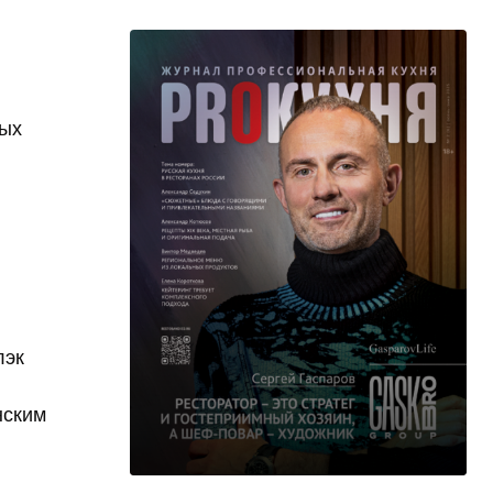
лых
лэк
нским