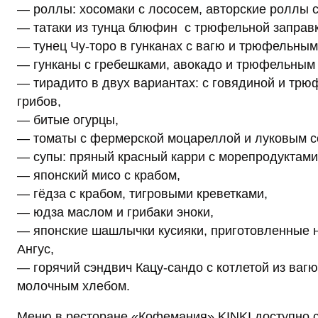
— роллы: хосомаки с лососем, авторские роллы 
— татаки из тунца блюфин с трюфельной заправк
— тунец Чу-торо в гунканах с вагю и трюфельным
— гунканы с гребешками, авокадо и трюфельным
— тирадито в двух вариантах: с говядиной и трю
грибов,
— битые огурцы,
— томаты с фермерской моцареллой и луковым с
— супы: пряный красный карри с морепродуктами
— японский мисо с крабом,
— гёдза с крабом, тигровыми креветками,
— юдза маслом и грибаки эноки,
— японские шашлычки кусияки, приготовленные на
Ангус,
— горячий сэндвич Кацу-сандо с котлетой из ва
молочным хлебом.
Меню в ресторане «Кофемания» KINKI доступно с