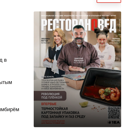
д в
рытым
 имбирём