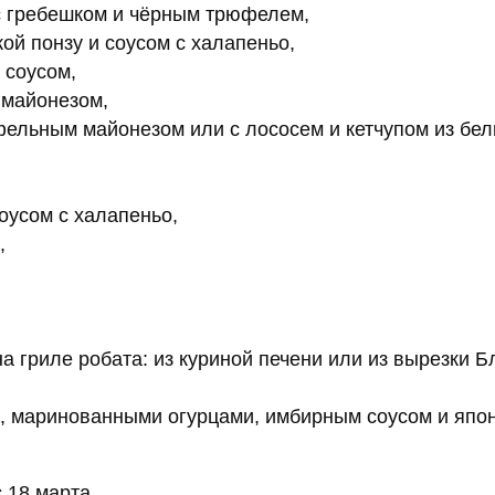
с гребешком и чёрным трюфелем,
ой понзу и соусом с халапеньо,
 соусом,
 майонезом,
фельным майонезом или с лососем и кетчупом из бе
оусом с халапеньо,
,
 гриле робата: из куриной печени или из вырезки Б
гю, маринованными огурцами, имбирным соусом и япо
 18 марта.