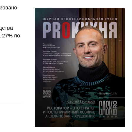
изовано
дства
а 27% по