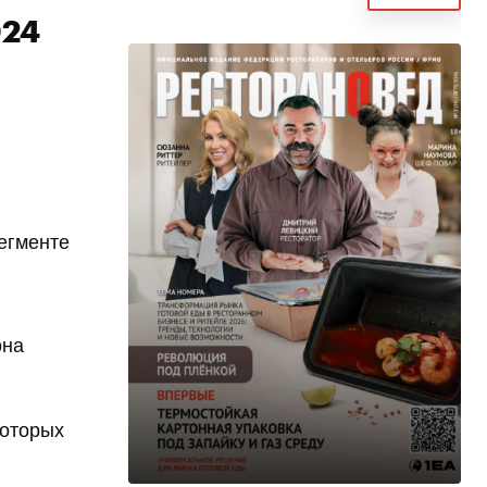
024
егменте
она
которых