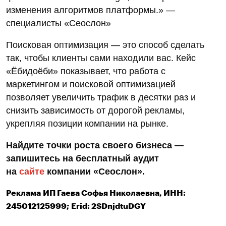
Смена движка сайта — процесс, сопряжённый с
риском потери позиций в поисковых системах.
Любая ошибка могла привести к снижению
трафика, поскольку пользователи перестали бы
находить «Ёбидоёби» по привычным запросам.
Однако новый движок для сайта обещал
улучшение скорости и стабильности работы,
поэтому было принято решение о переходе на
него.
Было рассмотрено несколько стратегий
миграции:
Создание новой структуры URL без
редиректов.
Этот вариант мог подойти для небольших
сайтов, но для крупного проекта он был
слишком рискован: без перенаправлений