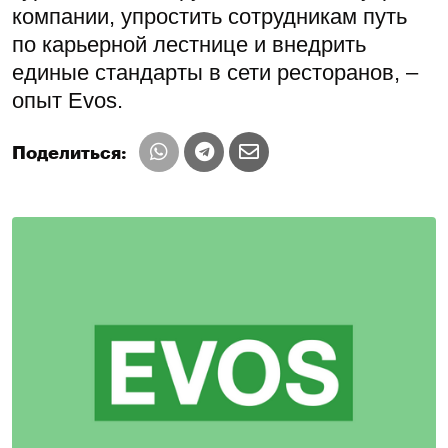
Поисковая оптимизация — это способ сделать
так, чтобы клиенты сами находили вас. Кейс
«Ёбидоёби» показывает, что работа с
маркетингом и поисковой оптимизацией
позволяет увеличить трафик в десятки раз и
снизить зависимость от дорогой рекламы,
укрепляя позиции компании на рынке.
Найдите точки роста своего бизнеса —
запишитесь на бесплатный аудит
на
сайте
компании «Сеослон».
Реклама
ИП Гаева Софья Николаевна, ИНН:
245012125999; Erid: 2SDnjdtuDGY