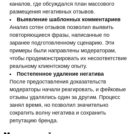
Рис. 6. Увеличение популярности не брендовых
коммерческих запросов
Кому интересна пошаговая SEO-стратегия могут
прочитать подробную
статью
про оптимизацию
сайта «Ёбидоёби», остановимся на основных и
самых интересных моментах.
Работа с репутацией: как мы
защитили «Ёбидоёби» от атаки
негативных отзывов