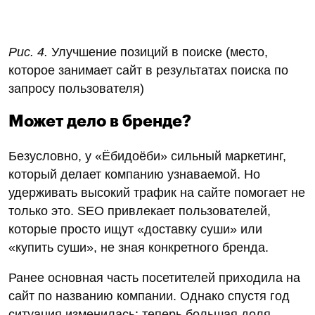
Улучшение позиций в поиске
Что такое позиции в поиске? Это место, которое
занимает сайт в результатах поиска по запросу
пользователя. Представьте: человек ищет
«Доставка суши Красноярск», и одним из первых
видит сайт «Ёбидоёби» (не путать с рекламными
местами, которые некоторым компаниям
приходится покупать за большие суммы)—
именно так работает SEO.
До начала работы лишь 43% страниц попадали в
ТОП-10 Яндекса, а в Google — всего 6%. После
проведённой оптимизации ситуация кардинально
изменилась: теперь
67% страниц находятся в
ТОП-10 Яндекса, а в Google — 61%
. Благодаря
этому сайт получает больше трафика, а бизнес —
больше заказов без дополнительных затрат на