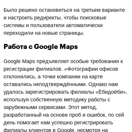
Анализ сотен отзывов позволил выявить
повторяющиеся фразы, написанные по
заранее подготовленному сценарию. Эти
примеры были направлены модераторам,
чтобы продемонстрировать их несоответствие
реальному клиентскому опыту.
Постепенное удаление негатива
После предоставления доказательств
модераторы начали реагировать, и фейковые
отзывы удалялись один за другим. Процесс
занял время, но позволил значительно
сократить волну негатива и сохранить
репутацию бренда.
Миграция сайта: как сохранили
позиции и трафик