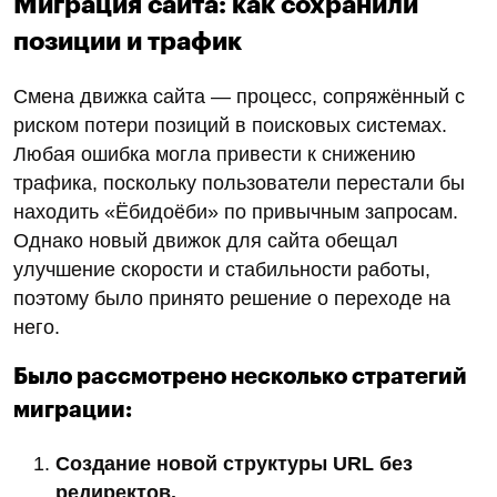
В августе бренд «Ёбидоёби» оказался в центре
скандала, связанного с публикацией фотографий
для рекламы с участием темнокожего мужчины.
Снимок был опубликован в телеграм-канале
основателя движения «Мужское государство*»
(*Признана экстремистской организацией и
запрещена в РФ), после чего последовала
массовая атака в виде негативных отзывов на
площадках Яндекс.Карты, Google Maps и 2ГИС.
Негативные отзывы снижают рейтинг компании в
поиске, подрывают доверие клиентов и
напрямую влияют на количество заказов.
Поэтому специалисты «Сеослон» подключились к
решению проблемы.
Как убрали фейковые отзывы: