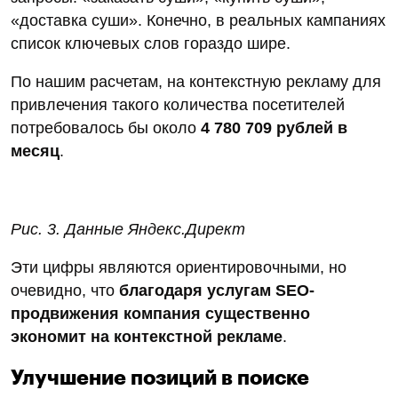
Экономия на рекламе 4 млн. рублей
в месяц и получение этого трафика
с SEO
Посмотрим, во сколько обошелся бы такой объем
трафика (
около 600 тыс. в месяц
), если бы он
поступал из контекстной рекламы. Для оценки
используем данные Яндекс.Директ, задав
параметры продвижения по России и ключевые
запросы: «заказать суши», «купить суши»,
«доставка суши». Конечно, в реальных кампаниях
список ключевых слов гораздо шире.
По нашим расчетам, на контекстную рекламу для
привлечения такого количества посетителей
потребовалось бы около
4 780 709 рублей в
месяц
.