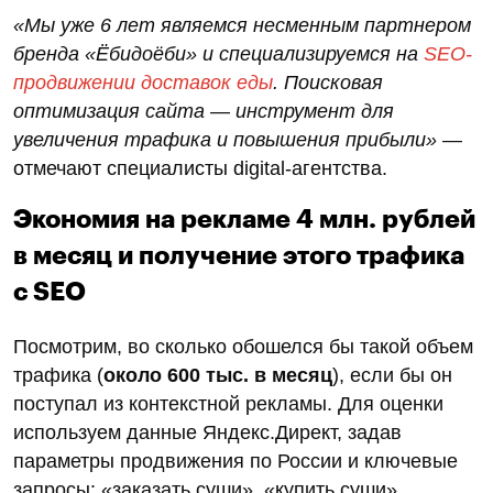
Рис. 2. График роста индекса качества сайта
Запишитесь на бесплатный
аудит
к
специалистам агентства «Сеослон» и узнайте,
как SEO поможет вашему сайту увеличить
трафик, а компании прибыль!
«Мы уже 6 лет являемся несменным партнером
бренда «Ёбидоёби» и специализируемся на
SEO-
продвижении доставок еды
. Поисковая
оптимизация сайта — инструмент для
увеличения трафика и повышения прибыли»
—
отмечают специалисты digital-агентства.