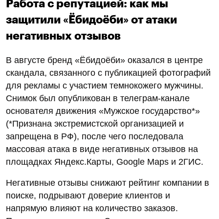
запросу пользователя)
Может дело в бренде?
Безусловно, у «Ёбидоёби» сильный маркетинг,
который делает компанию узнаваемой. Но
удерживать высокий трафик на сайте помогает не
только это. SEO привлекает пользователей,
которые просто ищут «доставку суши» или
«купить суши», не зная конкретного бренда.
Ранее основная часть посетителей приходила на
сайт по названию компании. Однако спустя год
ситуация изменилась: теперь большая доля
трафика поступает благодаря общим поисковым
запросам.