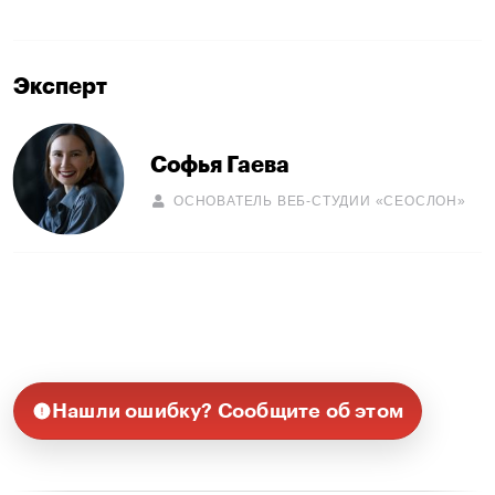
поисковые системы могли потерять связи
между старыми и новыми страницами, что
привело бы к падению позиций.
Сохранение старых адресов страниц.
На первый взгляд, это самый простой
способ, но он ограничивал возможность
гибкой настройки нового движка. Из-за
необходимости изменений в структуре сайта
от этого метода пришлось отказаться.
Настройка редиректов (перенаправлений)
со старых URL на новые.
Этот вариант позволял плавно перевести
поисковые системы и пользователей на
новый сайт без потери позиций.
Было решено остановиться на третьем варианте
и настроить редиректы, чтобы поисковые