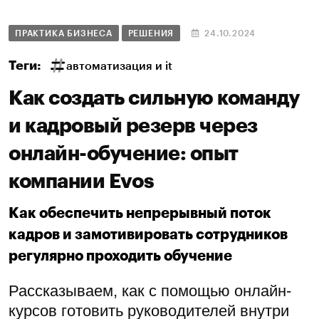
системы и пользователи автоматически
переходили на новые страницы.
Работа с Google Maps
Google Maps предъявляет особые требования к
регистрации филиалов. «Фотографии офисов
отклонялись, а точки компании на карте
оставались неподтверждёнными. Однако нам
удалось зарегистрировать филиалы «Ёбидоёби»,
используя собственную методику работы с
зарубежными сервисами. Этот метод,
разработанный на основе проб и ошибок, по сей
день помогает нам успешно регистрировать
филиалы клиентов в Google, несмотря на
изменения алгоритмов платформы.» —
специалисты «Сеослон»